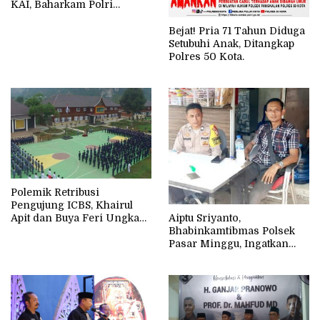
KAI, Baharkam Polri
Lakukan Ini
Bejat! Pria 71 Tahun Diduga
Setubuhi Anak, Ditangkap
Polres 50 Kota.
Polemik Retribusi
Pengujung ICBS, Khairul
Aiptu Sriyanto,
Apit dan Buya Feri Ungkap
Bhabinkamtibmas Polsek
Soal Izin dan Retribusi
Pasar Minggu, Ingatkan
Warga Untuk
Meningkatkan
Kewaspadaan Dengan
Semakin Maraknya Tindak
Kejahatan Ranmor