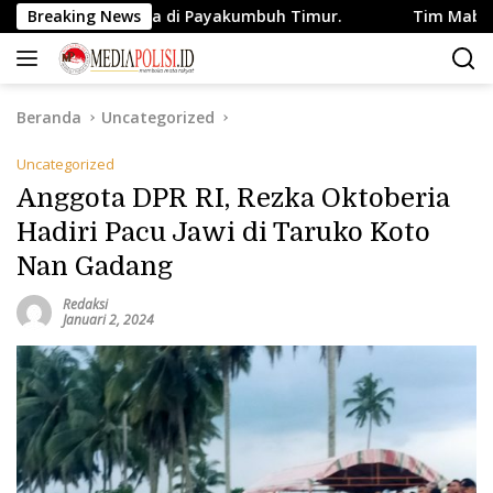
Langsung
ram Ganja di Payakumbuh Timur.
Breaking News
Tim Mabes Polri Klari
ke
konten
Beranda
Uncategorized
Uncategorized
Anggota DPR RI, Rezka Oktoberia
Hadiri Pacu Jawi di Taruko Koto
Nan Gadang
Redaksi
Januari 2, 2024