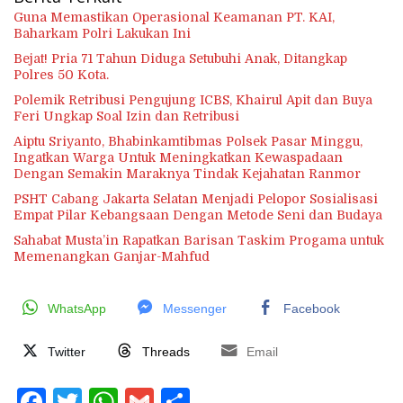
Guna Memastikan Operasional Keamanan PT. KAI,
Baharkam Polri Lakukan Ini
Bejat! Pria 71 Tahun Diduga Setubuhi Anak, Ditangkap
Polres 50 Kota.
Polemik Retribusi Pengujung ICBS, Khairul Apit dan Buya
Feri Ungkap Soal Izin dan Retribusi
Aiptu Sriyanto, Bhabinkamtibmas Polsek Pasar Minggu,
Ingatkan Warga Untuk Meningkatkan Kewaspadaan
Dengan Semakin Maraknya Tindak Kejahatan Ranmor
PSHT Cabang Jakarta Selatan Menjadi Pelopor Sosialisasi
Empat Pilar Kebangsaan Dengan Metode Seni dan Budaya
Sahabat Musta’in Rapatkan Barisan Taskim Progama untuk
Memenangkan Ganjar-Mahfud
WhatsApp
Messenger
Facebook
Twitter
Threads
Email
F
T
W
G
S