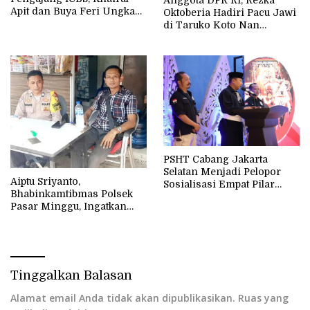
Anggota DPR RI, Rezka
Apit dan Buya Feri Ungkap
Oktoberia Hadiri Pacu Jawi
Soal Izin dan Retribusi
di Taruko Koto Nan
Gadang
PSHT Cabang Jakarta
Selatan Menjadi Pelopor
Aiptu Sriyanto,
Sosialisasi Empat Pilar
Bhabinkamtibmas Polsek
Kebangsaan Dengan
Pasar Minggu, Ingatkan
Metode Seni dan Budaya
Warga Untuk
Meningkatkan
Kewaspadaan Dengan
Semakin Maraknya Tindak
Kejahatan Ranmor
Tinggalkan Balasan
Alamat email Anda tidak akan dipublikasikan.
Ruas yang