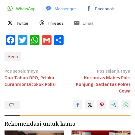
WhatsApp
Messenger
Facebook
Twitter
Threads
Email
F
T
W
G
S
a
w
h
m
h
c
it
at
ai
ar
Aceh
e
te
s
l
e
Navigasi
Pos sebelumnya
Pos selanjutnya
b
r
A
Dua Tahun DPO, Pelaku
Korlantas Mabes Polri
pos
Curanmor Dicokok Polisi
Kunjungi Satlantas Polres
o
p
Gowa
o
p
k
Rekomendasi untuk kamu