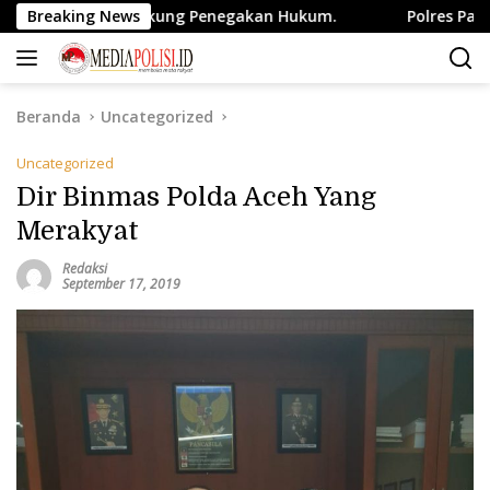
Langsung
, Komit Dukung Penegakan Hukum.
Breaking News
Polres Payakumbuh Ta
ke
konten
Beranda
Uncategorized
Uncategorized
Dir Binmas Polda Aceh Yang
Merakyat
Redaksi
September 17, 2019